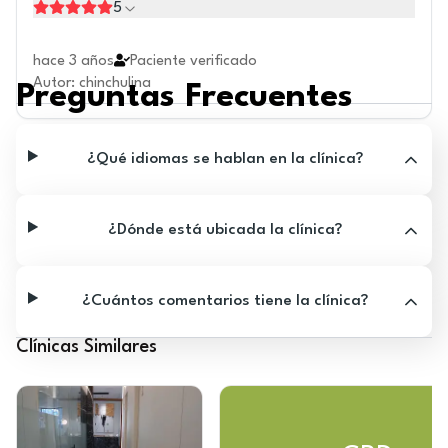
5
hace 3 años
Paciente verificado
Autor
:
chinchulina
Preguntas Frecuentes
¿Qué idiomas se hablan en la clínica?
¿Dónde está ubicada la clínica?
¿Cuántos comentarios tiene la clínica?
Clínicas Similares