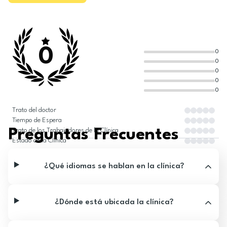
0
0
0
0
0
0
Trato del doctor
Tiempo de Espera
Preguntas Frecuentes
Trato de los Trabajadores de la Clínica
Estado de la Clínica
¿Qué idiomas se hablan en la clínica?
¿Dónde está ubicada la clínica?