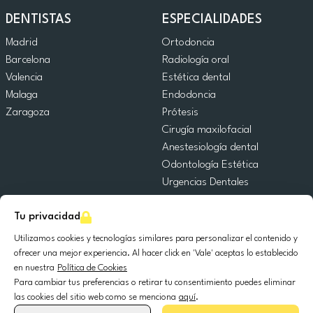
DENTISTAS
ESPECIALIDADES
Madrid
Ortodoncia
Barcelona
Radiología oral
Valencia
Estética dental
Malaga
Endodoncia
Zaragoza
Prótesis
Cirugía maxilofacial
Anestesiología dental
Odontología Estética
Urgencias Dentales
Odontología General
Tu privacidad
Odontopediatría
Cirugía Oral
Utilizamos cookies y tecnologías similares para personalizar el contenido y
Implantología dental
ofrecer una mejor experiencia. Al hacer click en 'Vale' aceptas lo establecido
en nuestra
Política de Cookies
Periodoncia
Para cambiar tus preferencias o retirar tu consentimiento puedes eliminar
las cookies del sitio web como se menciona
aquí
.
© 2025 DocDental. Todos los derechos reservados.