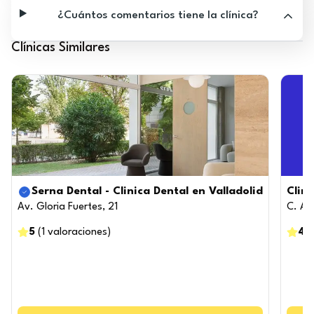
¿Cuántos comentarios tiene la clínica?
Clínicas Similares
Serna Dental - Clinica Dental en Valladolid
Clin
Av. Gloria Fuertes, 21
C. Ac
5
(
1
valoraciones
)
4.