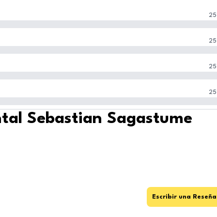
25
25
25
25
ntal Sebastian Sagastume
Escribir una Reseña