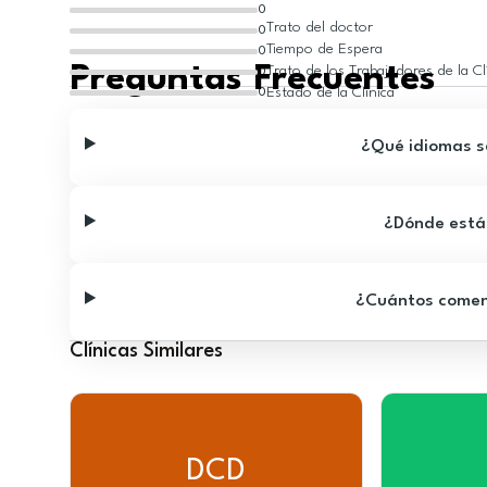
0
Trato del doctor
0
Tiempo de Espera
0
Preguntas Frecuentes
Trato de los Trabajadores de la Cl
0
Estado de la Clínica
0
¿Qué idiomas se
¿Dónde está 
¿Cuántos comenta
Clínicas Similares
DCD