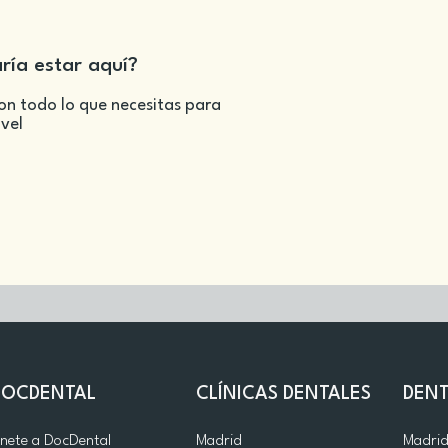
aría estar aquí?
on todo lo que necesitas para
ivel
DOCDENTAL
CLÍNICAS DENTALES
DENT
nete a DocDental
Madrid
Madri