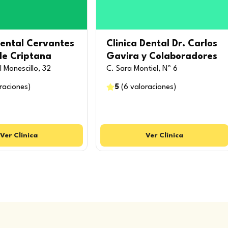
Dental Cervantes
Clinica Dental Dr. Carlos
e Criptana
Gavira y Colaboradores
 Monescillo, 32
C. Sara Montiel, Nº 6
raciones
)
5
(
6
valoraciones
)
Ver
Clínica
Ver
Clínica