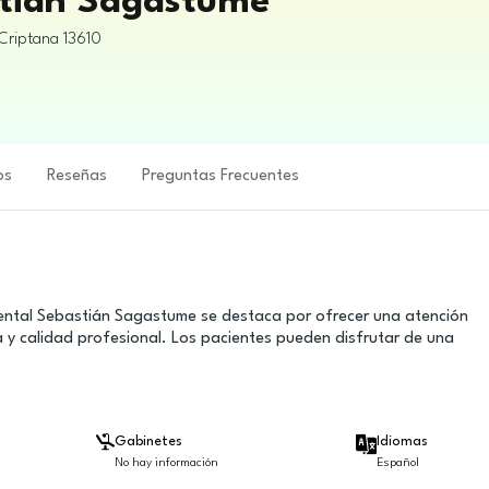
stian Sagastume
Criptana
13610
os
Reseñas
Preguntas Frecuentes
Dental Sebastián Sagastume se destaca por ofrecer una atención
 y calidad profesional. Los pacientes pueden disfrutar de una
Gabinetes
Idiomas
No hay información
Español