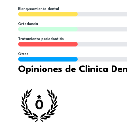
Blanqueamiento dental
Ortodoncia
Tratamiento periodontitis
Otros
Opiniones de Clinica De
0