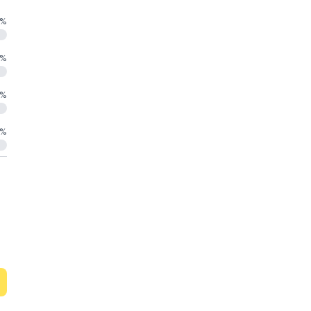
%
%
%
%