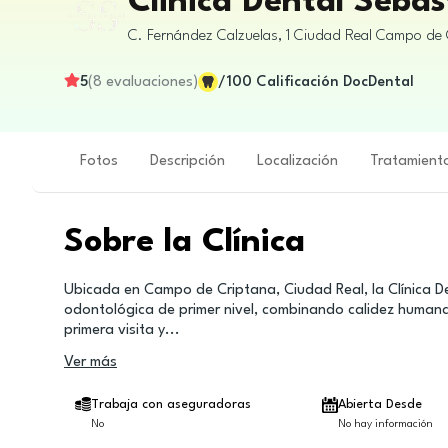
Clinica Dental Seba
C. Fernández Calzuelas, 1
Ciudad Real
Campo de 
5
(
8
evaluaciones
)
/100
Calificación DocDental
Fotos
Descripción
Localización
Tratamient
Sobre la Clínica
Ubicada en Campo de Criptana, Ciudad Real, la Clínica 
odontológica de primer nivel, combinando calidez humana
primera visita y
...
Ver más
Trabaja con aseguradoras
Abierta Desde
No
No hay información