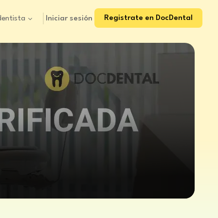
Registrate en DocDental
Iniciar sesión
dentista