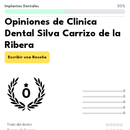
Implantes Dentales
50
%
Opiniones de Clinica
Dental Silva Carrizo de la
Ribera
Escribir una Reseña
0
0
0
0
0
0
Trato del doctor