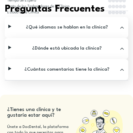
Tiempo de Espera
Preguntas Frecuentes
Trato de los Trabajadores de la Clínica
Estado de la Clínica
¿Qué idiomas se hablan en la clínica?
¿Dónde está ubicada la clínica?
¿Cuántos comentarios tiene la clínica?
¿Tienes una clínica y te
gustaría estar aquí?
Únete a DocDental, la plataforma
con todo lo que necesitas para