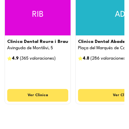
RIB
AD
Clinica Dental Roura i Brau
Clinica Dental Abaden
Avinguda de Montilivi, 5
Plaça del Marquès de Cam
4.9
(
365
valoraciones
)
4.8
(
286
valoraciones
)
Ver
Clínica
Ver
Clín