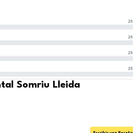
25
25
25
25
tal Somriu Lleida
Escribir una Reseña