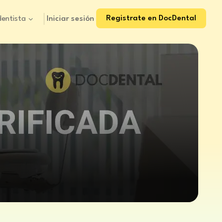
Registrate en DocDental
Iniciar sesión
dentista