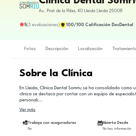
Clinica Dental Somri
Av. Prat de la Riba, 40
Lleida
Lleida
25008
5
(
3
evaluaciones
)
100
/100
Calificación DocDental
Fotos
Descripción
Localización
Tratamient
Sobre la Clínica
En Lleida, Clínica Dental Somriu se ha consolidado como 
clínica se destaca por contar con un equipo de especial
personali
...
Ver más
Trabaja con aseguradoras
Abierta Desde
No
No hay información