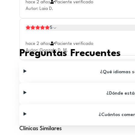
hace 2 años
Paciente verificado
Autor
:
Laia D.
5
hace 2 años
Paciente verificado
Autor
:
Gonzalo D. M.
Preguntas Frecuentes
¿Qué idiomas se
¿Dónde está 
¿Cuántos comenta
Clínicas Similares