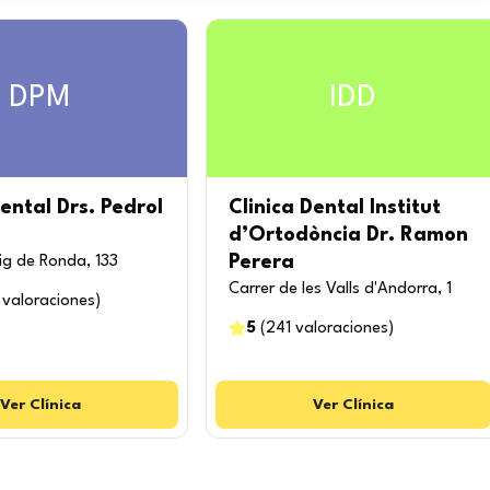
DPM
IDD
dental Drs. Pedrol
Clinica Dental Institut
d’Ortodòncia Dr. Ramon
Perera
ig de Ronda, 133
Carrer de les Valls d'Andorra, 1
valoraciones
)
5
(
241
valoraciones
)
Ver
Clínica
Ver
Clínica