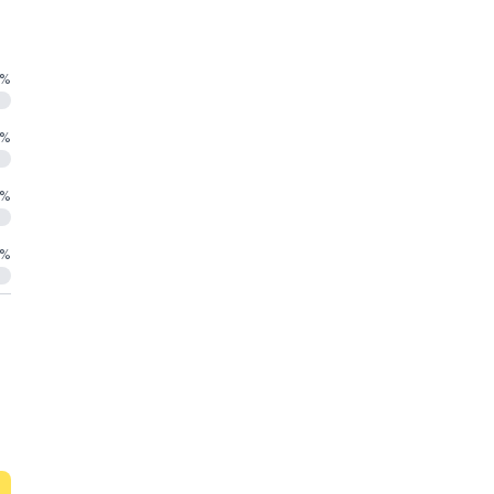
%
%
%
%