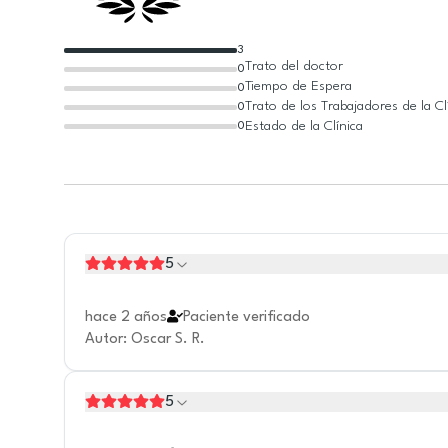
3
Trato del doctor
0
Tiempo de Espera
0
Trato de los Trabajadores de la Cl
0
Estado de la Clínica
0
5
hace 2 años
Paciente verificado
Autor
:
Oscar S. R.
5