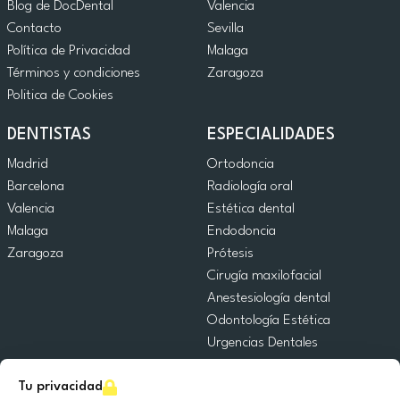
Blog de DocDental
Valencia
Contacto
Sevilla
Política de Privacidad
Malaga
Términos y condiciones
Zaragoza
Politica de Cookies
DENTISTAS
ESPECIALIDADES
Madrid
Ortodoncia
Barcelona
Radiología oral
Valencia
Estética dental
Malaga
Endodoncia
Zaragoza
Prótesis
Cirugía maxilofacial
Anestesiología dental
Odontología Estética
Urgencias Dentales
Odontología General
Tu privacidad
Odontopediatría