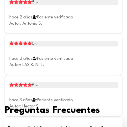
5
hace 2 años
Paciente verificado
Autor
:
Antonio S.
5
hace 2 años
Paciente verificado
Autor
:
LAS B. N. L.
5
hace 3 años
Paciente verificado
Autor
:
Hector S.
Preguntas Frecuentes