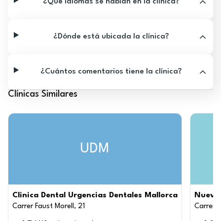
¿Qué idiomas se hablan en la clínica?
¿Dónde está ubicada la clínica?
¿Cuántos comentarios tiene la clínica?
Clínicas Similares
UDM
Clinica Dental Urgencias Dentales Mallorca
Nueva 
Carrer Faust Morell, 21
Carrer d