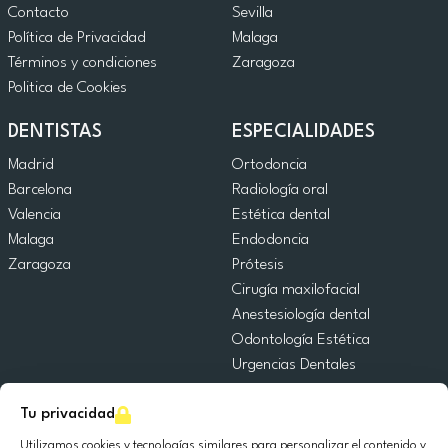
Contacto
Sevilla
Política de Privacidad
Malaga
Términos y condiciones
Zaragoza
Politica de Cookies
DENTISTAS
ESPECIALIDADES
Madrid
Ortodoncia
Barcelona
Radiología oral
Valencia
Estética dental
Malaga
Endodoncia
Zaragoza
Prótesis
Cirugía maxilofacial
Anestesiología dental
Odontología Estética
Urgencias Dentales
Odontología General
Tu privacidad
Odontopediatría
Cirugía Oral
Utilizamos cookies y tecnologías similares para personalizar el contenido y