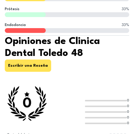
Prótesis
33
%
Endodoncia
33
%
Opiniones de Clinica
Dental Toledo 48
Escribir una Reseña
0
0
0
0
0
0