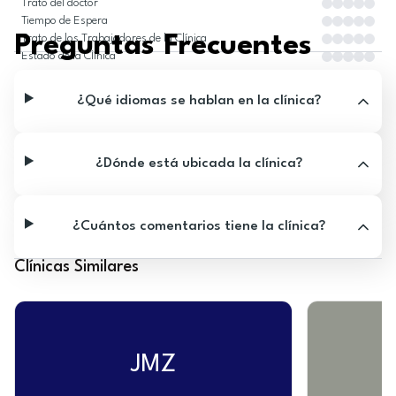
Trato del doctor
Tiempo de Espera
Preguntas Frecuentes
Trato de los Trabajadores de la Clínica
Estado de la Clínica
¿Qué idiomas se hablan en la clínica?
¿Dónde está ubicada la clínica?
¿Cuántos comentarios tiene la clínica?
Clínicas Similares
JMZ