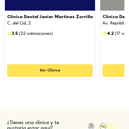
Clinica Dental Javier Martínez Zorrilla
Clinica Den
C. del Cid, 2
Av. República
3.5
(
22
valoraciones
)
4.2
(
17
val
Ver
Clínica
¿Tienes una clínica y te
gustaría estar aquí?