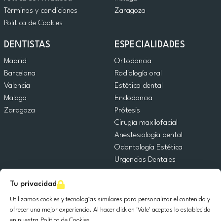
Términos y condiciones
Zaragoza
Politica de Cookies
DENTISTAS
ESPECIALIDADES
Madrid
Ortodoncia
Barcelona
Radiología oral
Valencia
Estética dental
Malaga
Endodoncia
Zaragoza
Prótesis
Cirugía maxilofacial
Anestesiología dental
Odontología Estética
Urgencias Dentales
Odontología General
Tu privacidad
Odontopediatría
Cirugía Oral
Utilizamos cookies y tecnologías similares para personalizar el contenido y
Implantología dental
ofrecer una mejor experiencia. Al hacer click en 'Vale' aceptas lo establecido
en nuestra
Política de Cookies