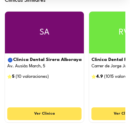
Clínicas Similares
SA
RV
Clinica Dental Sirera Alboraya
Clinica Dental R
Av. Ausiàs March, 5
Carrer de Jorge Jua
5
(
10
valoraciones
)
4.9
(
1015
valorac
Ver
Clínica
Ver
Clín