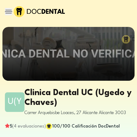
Clinica Dental UC (Ugedo y
U(Y
Chaves)
Carrer Arquebisbe Loaces, 27
Alicante
Alicante
3003
5
(
4
evaluaciones
)
100
/100
Calificación DocDental