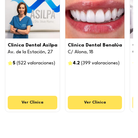
Clinica Dental Asilpa
Clinica Dental Benalúa
Cl
Av. de la Estación, 27
C/ Alona, 18
Ca
5
(
522
valoraciones
)
4.2
(
399
valoraciones
)
Ver
Clínica
Ver
Clínica