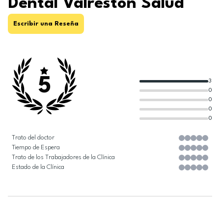
Dental Valrestón Salud
Escribir una Reseña
5
3
0
0
0
0
Trato del doctor
Tiempo de Espera
Trato de los Trabajadores de la Clínica
Estado de la Clínica