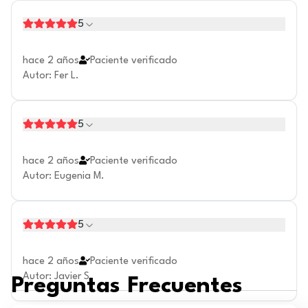
5
hace 2 años
Paciente verificado
Autor
:
Fer L.
5
hace 2 años
Paciente verificado
Autor
:
Eugenia M.
5
hace 2 años
Paciente verificado
Autor
:
Javier S.
Preguntas Frecuentes