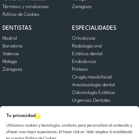
Términos y condiciones
Zaragoza
Politica de Cookies
DENTISTAS
ESPECIALIDADES
Madrid
Ortodoncia
Barcelona
Radiología oral
Valencia
Estética dental
Malaga
Endodoncia
Zaragoza
Prótesis
Cirugía maxilofacial
Anestesiología dental
Odontología Estética
Urgencias Dentales
Odontología General
Tu privacidad
Odontopediatría
Cirugía Oral
Utilizamos cookies y tecnologías similares para personalizar el contenido y
Implantología dental
ofrecer una mejor experiencia. Al hacer click en 'Vale' aceptas lo establecido
en nuestra
Política de Cookies