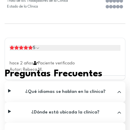
Trato de los Trabajadores de la Clínica
Estado de la Clínica
5
hace 2 años
Paciente verificado
Autor
:
Rebeca M.
Preguntas Frecuentes
¿Qué idiomas se hablan en la clínica?
¿Dónde está ubicada la clínica?