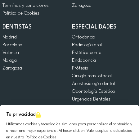
Términos y condiciones
Zaragoza
Politica de Cookies
DENTISTAS
ESPECIALIDADES
Madrid
Ortodoncia
Barcelona
Radiología oral
Valencia
Estética dental
Malaga
Endodoncia
Zaragoza
Prótesis
Cirugía maxilofacial
Anestesiología dental
Odontología Estética
Urgencias Dentales
Odontología General
Tu privacidad
Odontopediatría
Cirugía Oral
Utilizamos cookies y tecnologías similares para personalizar el contenido y
Implantología dental
ofrecer una mejor experiencia. Al hacer click en 'Vale' aceptas lo establecido
en nuestra
Política de Cookies
Periodoncia