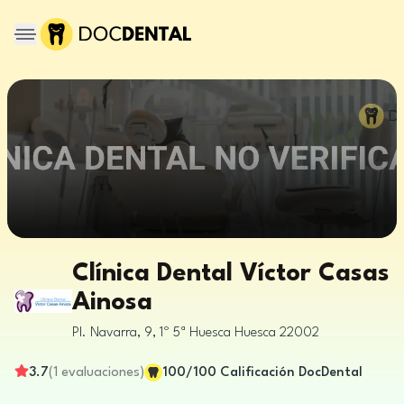
Clínica Dental Víctor Casas
Ainosa
Pl. Navarra, 9, 1º 5ª
Huesca
Huesca
22002
3.7
(
1
evaluaciones
)
100
/100
Calificación DocDental