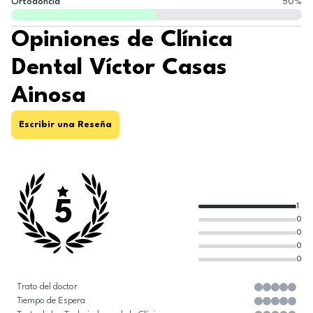
Ortodoncia
50
%
Opiniones de Clínica
Dental Víctor Casas
Ainosa
Escribir una Reseña
5
1
0
0
0
0
Trato del doctor
Tiempo de Espera