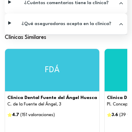
¿Cuántos comentarios tiene la clínica?
¿Qué aseguradoras acepta en la clínica?
Clínicas Similares
FDÁ
Clinica Dental Fuente del Ángel Huesca
Clinica De
C. de la Fuente del Ángel, 3
Pl. Concepci
4.7
(
151
valoraciones
)
3.6
(
39
va