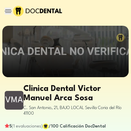
Clinica Dental Victor
Manuel Arca Sosa
VMA
C. San Antonio, 21, BAJO LOCAL
Sevilla
Coria del Río
41100
5
(
1
evaluaciones
)
/100
Calificación DocDental