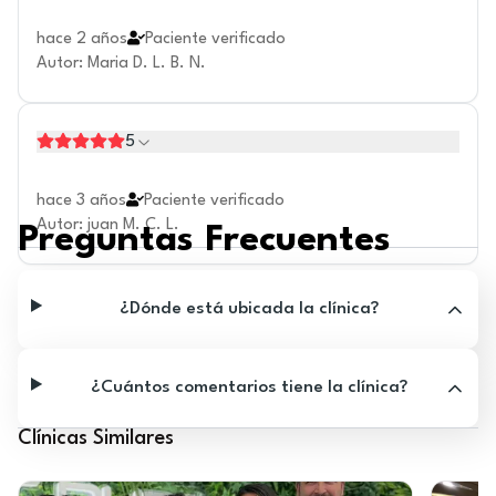
hace 2 años
Paciente verificado
Autor
:
Maria D. L. B. N.
5
hace 3 años
Paciente verificado
Autor
:
juan M. C. L.
Preguntas Frecuentes
¿Dónde está ubicada la clínica?
¿Cuántos comentarios tiene la clínica?
Clínicas Similares