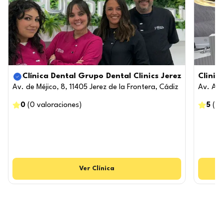
Clínica Dental Grupo Dental Clinics Jerez
Clinic
Av. de Méjico, 8, 11405 Jerez de la Frontera, Cádiz
Av. And
0
(
0
valoraciones
)
5
(
7
Ver
Clínica