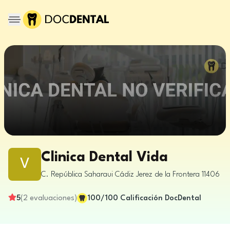
Clinica Dental Vida
V
C. República Saharaui
Cádiz
Jerez de la Frontera
11406
5
(
2
evaluaciones
)
100
/100
Calificación DocDental