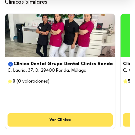
Clínicas Similares
Clínica Dental Grupo Dental Clinics Ronda
Clin
C. Lauría, 37, D, 29400 Ronda, Málaga
C. Vi
0
(
0
valoraciones
)
5
(
Ver
Clínica