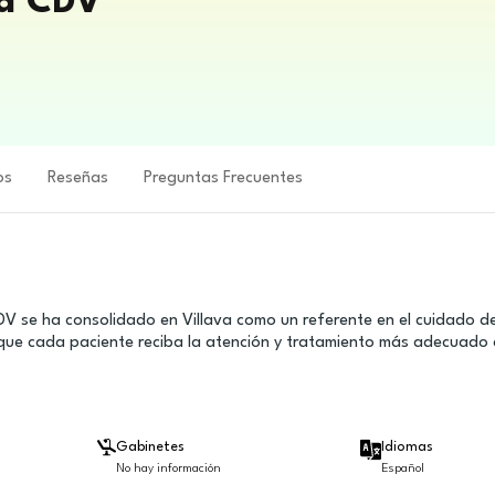
va CDV
os
Reseñas
Preguntas Frecuentes
DV se ha consolidado en Villava como un referente en el cuidado d
que cada paciente reciba la atención y tratamiento más adecuado 
Gabinetes
Idiomas
No hay información
Español