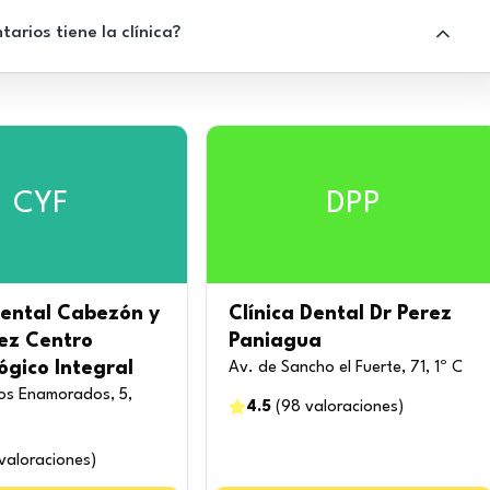
rios tiene la clínica?
CYF
DPP
Dental Cabezón y
Clínica Dental Dr Perez
ez Centro
Paniagua
gico Integral
Av. de Sancho el Fuerte, 71, 1º C
los Enamorados, 5,
4.5
(
98
valoraciones
)
valoraciones
)