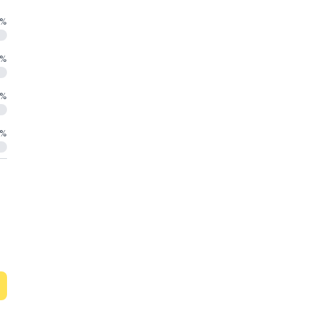
%
%
%
%