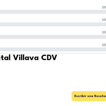
25
25
25
25
ntal Villava CDV
Escribir una Reseña