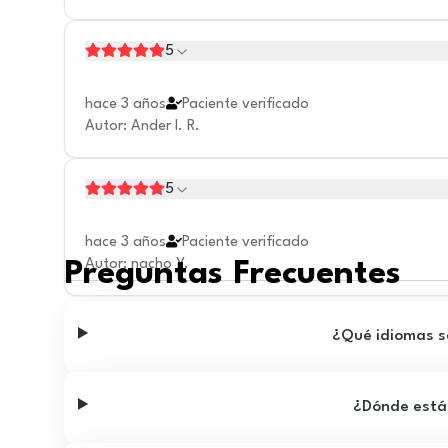
5
hace 3 años
Paciente verificado
Autor
:
Ander I. R.
5
hace 3 años
Paciente verificado
Autor
:
nacho Y.
Preguntas Frecuentes
¿Qué idiomas se
¿Dónde está 