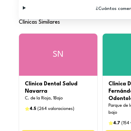
¿Cuántos comenta
Clínicas Similares
SN
Clinica Dental Salud
Clinica 
Navarra
Fernánd
Odontoló
C. de la Rioja, 1Bajo
Parque de 
4.5
(
264
valoraciones
)
bajo
4.7
(
154