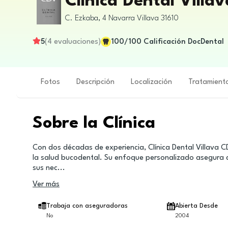
Clínica Dental Villa
C. Ezkaba, 4
Navarra
Villava
31610
5
(
4
evaluaciones
)
100
/100
Calificación DocDental
Fotos
Descripción
Localización
Tratamient
Sobre la Clínica
Con dos décadas de experiencia, Clínica Dental Villava C
la salud bucodental. Su enfoque personalizado asegura 
sus nec
...
Ver más
Trabaja con aseguradoras
Abierta Desde
No
2004