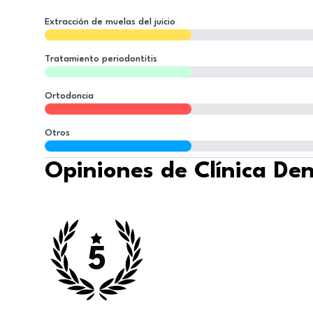
Extracción de muelas del juicio
Tratamiento periodontitis
Ortodoncia
Otros
Opiniones de Clínica De
5