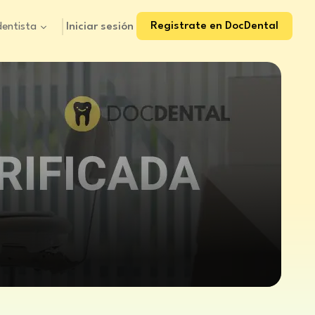
Registrate en DocDental
Iniciar sesión
dentista