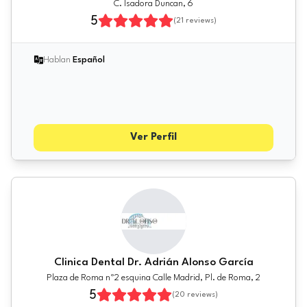
C. Isadora Duncan, 6
5
(
21
reviews)
Hablan
Español
Ver Perfil
Clinica Dental Dr. Adrián Alonso García
Plaza de Roma nº2 esquina Calle Madrid, Pl. de Roma, 2
5
(
20
reviews)