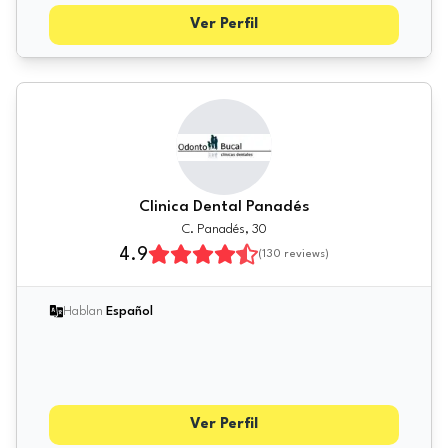
Ver Perfil
Clinica Dental Panadés
C. Panadés, 30
4.9
(
130
reviews)
Hablan
Español
Ver Perfil