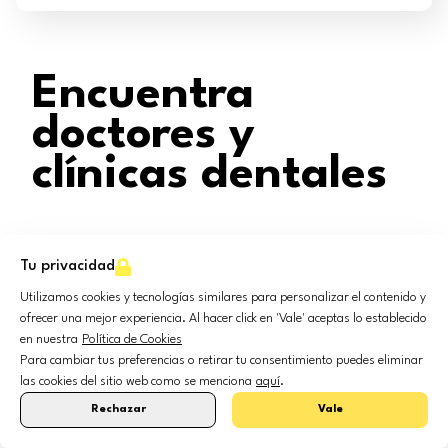
Encuentra
doctores y
clínicas dentales
Tu privacidad
Clínicas Dentales
Dentistas
Tratamientos
Utilizamos cookies y tecnologías similares para personalizar el contenido y
ofrecer una mejor experiencia. Al hacer click en 'Vale' aceptas lo establecido
Clínicas Dentales en
Madrid
en nuestra
Política de Cookies
Para cambiar tus preferencias o retirar tu consentimiento puedes eliminar
las cookies del sitio web como se menciona
aquí
.
Rechazar
Vale