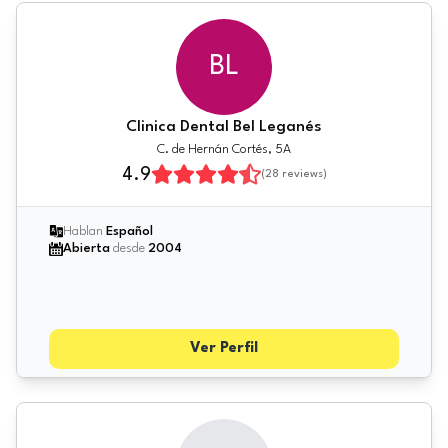
BL
Clinica Dental Bel Leganés
C. de Hernán Cortés, 5A
4.9
(
28
reviews)
Hablan
Español
Abierta
desde
2004
Ver Perfil