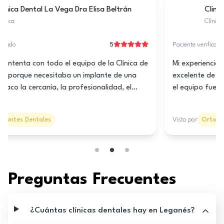
Clinica Dental Acedo Dental Seseña
Clínica
5
Paciente verificado
Llevo tiempo yendo a Acedo Dental en Seseña y no
puedo estar más contenta; desde que entras te hacen
sentir tranquila, nada que ver con el miedo típico al
dentista. Me explicaron todo súper claro antes de
empezar y el resultado quedó perfecto. Se nota que
Visto por
Higiene dental
les importa el paciente de verdad y que trabajan con
cuidado y cariño. Para mí ya es mi clínica de confianza.
Preguntas Frecuentes
¿Cuántas clínicas dentales hay en Leganés?