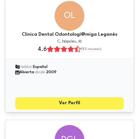
OL
Clinica Dental Odontologí@miga Leganés
C. Nápoles, 16
4.6
(
83
reviews)
Hablan
Español
Abierta
desde
2009
Ver Perfil