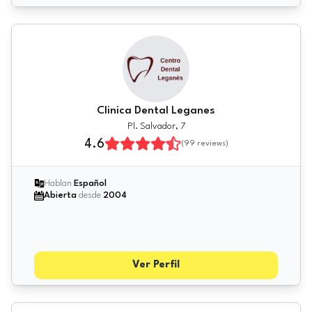
Clinica Dental Leganes
Pl. Salvador, 7
4.6
(
99
reviews)
Hablan
Español
Abierta
desde
2004
Ver Perfil