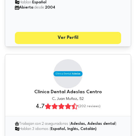
Hablan
Español
Abierta
desde
2004
Ver Perfil
Clínica Dental Adeslas Centro
C. Juan Muñoz, 52
4.7
(
202
reviews)
Trabajan con 2 aseguradoras (
Adeslas, Adeslas dental
)
Hablan 3 idiomas (
Español, Inglés, Catalán)