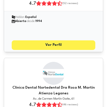
4.7
(
52
reviews)
Hablan
Español
Abierta
desde
1994
Ver Perfil
Clínica Dental Nortedental Dra Rosa M. Martín
Atienza Leganes
Av. de Carmen Martín Gaite, 61
4.7
(
46
reviews)