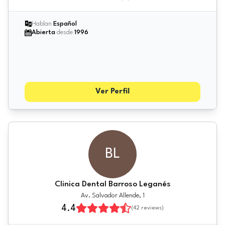
Hablan
Español
Abierta
desde
1996
Ver Perfil
BL
Clinica Dental Barroso Leganés
Av. Salvador Allende, 1
4.4
(
42
reviews)