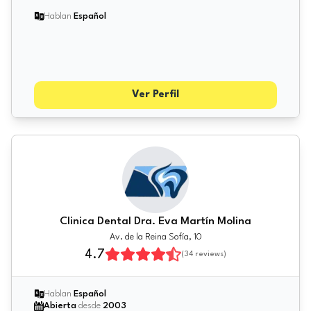
Hablan
Español
Ver Perfil
Clinica Dental Dra. Eva Martín Molina
Av. de la Reina Sofía, 10
4.7
(
34
reviews)
Hablan
Español
Abierta
desde
2003