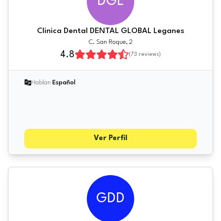
DGL
Clinica Dental DENTAL GLOBAL Leganes
C. San Roque, 2
4.8
(
73
reviews)
Hablan
Español
Ver Perfil
GDD