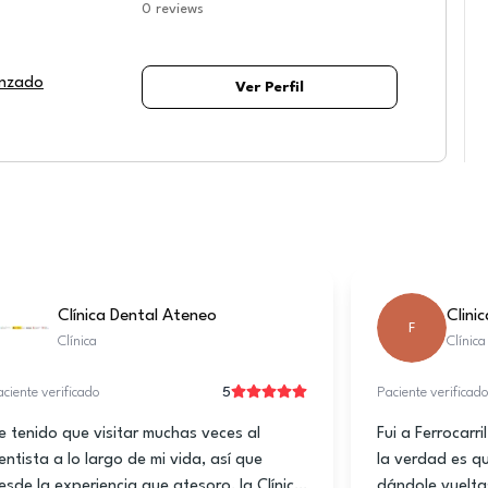
0
reviews
anzado
Ver Perfil
aldent
Clinica Dental Dentae Sevilla D
DSD
Clínica
5
5
Paciente verificado
 charge rapide,
Gran experiencia en la clinica dentae, tod
on accueil.
bien explicado y sin ninguna complicacion
é mes vacances