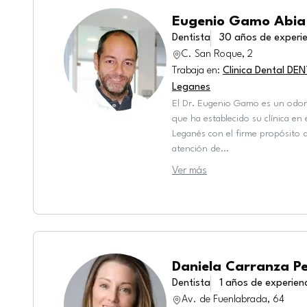
Eugenio Gamo Abia
Dentista
30
años de experie
C. San Roque, 2
Trabaja en
:
Clinica Dental D
Leganes
El Dr. Eugenio Gamo es un odo
que ha establecido su clínica en
Leganés con el firme propósito 
atención de
...
Ver más
Daniela Carranza Pe
Dentista
1
años de experien
Av. de Fuenlabrada, 64