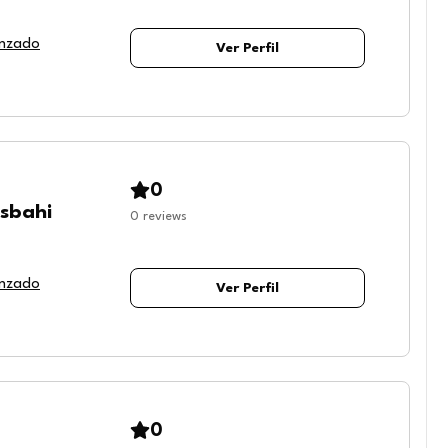
anzado
Ver Perfil
0
sbahi
0
reviews
anzado
Ver Perfil
0