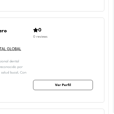
0
ero
0
reviews
ENTAL GLOBAL
sional dental
 reconocido por
a salud bucal. Con
Ver Perfil