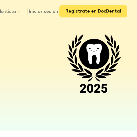
Registrate en DocDental
Iniciar sesión
dentista