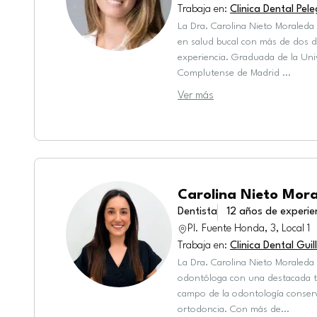
Trabaja en
:
Clinica Dental Pel
La Dra. Carolina Nieto Moraleda
en salud bucal con más de dos 
experiencia. Graduada de la Uni
Complutense de Madrid
...
Ver más
Carolina Nieto Mor
Dentista
12
años de experie
Pl. Fuente Honda, 3, Local 1
Trabaja en
:
Clinica Dental Gui
La Dra. Carolina Nieto Moraleda
odontóloga con una destacada tr
campo de la odontología conser
ortodoncia. Con más de
...