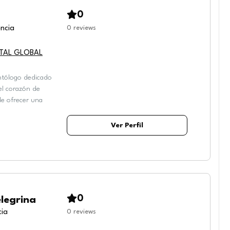
0
ncia
0
reviews
ENTAL GLOBAL
ntólogo dedicado
 el corazón de
de ofrecer una
Ver Perfil
0
legrina
cia
0
reviews