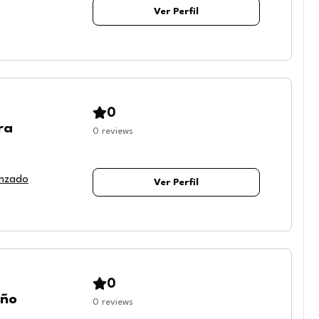
Ver Perfil
0
ra
0
reviews
anzado
Ver Perfil
0
eño
0
reviews