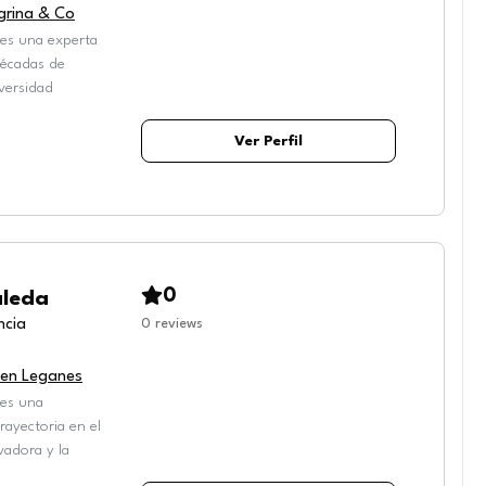
egrina & Co
 es una experta
décadas de
versidad
Ver Perfil
0
aleda
ncia
0
reviews
llen Leganes
 es una
ayectoria en el
vadora y la