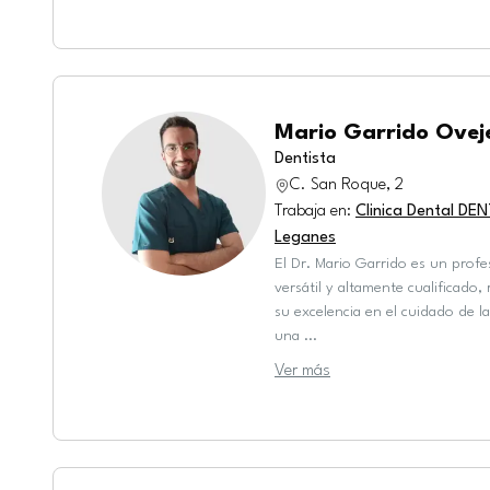
Mario Garrido Ovej
Dentista
C. San Roque, 2
Trabaja en
:
Clinica Dental D
Leganes
El Dr. Mario Garrido es un profe
versátil y altamente cualificado,
su excelencia en el cuidado de l
una
...
Ver más