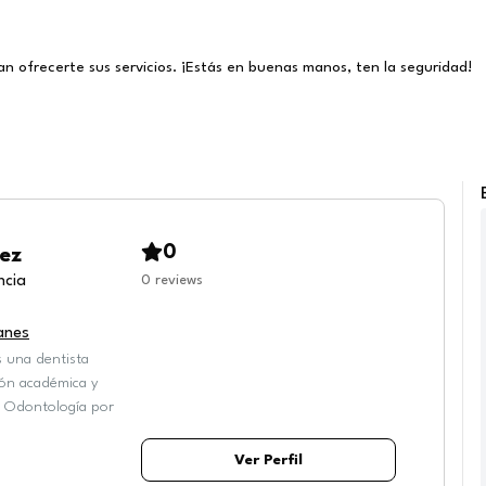
n ofrecerte sus servicios. ¡Estás en buenas manos, ten la seguridad!
0
ez
ncia
0
reviews
anes
 una dentista
ión académica y
en Odontología por
Ver Perfil