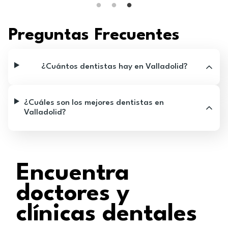
he sentido así en otros dentist
largo, al menos más de lo que 
esperábamos, pero siempre han
Preguntas Frecuentes
mi, dando lo mejor, y con muy b
verdad estoy muy agradecida, y
haber quedado mejor, estoy muy
¿Cuántos dentistas hay en Valladolid?
muchas gracias, creo que tu pe
virtud.
¿Cuáles son los mejores dentistas en
Valladolid?
Encuentra
doctores y
clínicas dentales