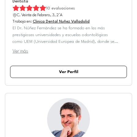
Dentista
10
evaluaciones
C. Veinte de Febrero, 3, 2°A
Trabaja en
:
Clinica Dental Nuñez Valladolid
El Dr. Núñez Fernández se ha formado en las más
prestigiosas universidades y escuelas odontológicas
como UEM (Universidad Europea de Madrid), donde se
...
Ver más
Ver Perfil