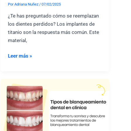
Por
Adriana Nuñez
/
07/02/2025
¿Te has preguntado cómo se reemplazan
los dientes perdidos? Los implantes de
titanio son la respuesta más común. Este
material,
Implantes
Leer más »
de
Titanio:
¿Qué
son?
Ventajas,
desventajas
y
precios
de