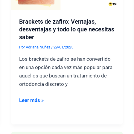
Ventajas
y
Brackets de zafiro: Ventajas,
desventajas
desventajas y todo lo que necesitas
saber
Por
Adriana Nuñez
/
29/01/2025
Los brackets de zafiro se han convertido
en una opción cada vez más popular para
aquellos que buscan un tratamiento de
ortodoncia discreto y
Brackets
Leer más »
de
zafiro:
Ventajas,
desventajas