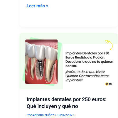
¿Qué
Leer más »
Son
las
Carillas
Dentales?
Ventajas,
Desventajas
y
Precios
Implantes dentales por 250 euros:
Qué incluyen y qué no
Por
Adriana Nuñez
/
10/02/2025