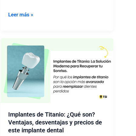
Invisalign
Leer más »
Chewies:
Aligners
masticables
para
una
sonrisa
perfecta
Implantes de Titanio: ¿Qué son?
Ventajas, desventajas y precios de
este implante dental