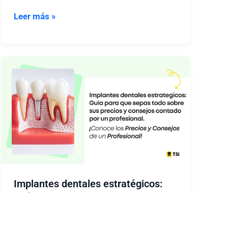
Implantes
Leer más »
dentales
en
rumania:
precios
y
turismo
dental
Implantes dentales estratégicos:
Guía completa con todo lo que
necesitas saber
Por
Adriana Nuñez
/
06/11/2024