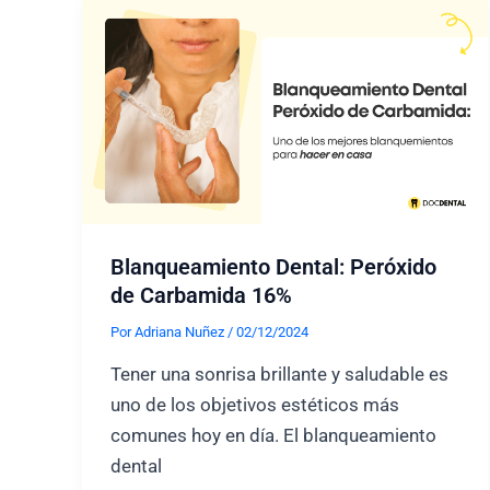
implantes
dental
de
titanio:
Reacciones
y
posibles
soluciones
Blanqueamiento Dental: Peróxido
de Carbamida 16%
Por
Adriana Nuñez
/
02/12/2024
Tener una sonrisa brillante y saludable es
uno de los objetivos estéticos más
comunes hoy en día. El blanqueamiento
dental