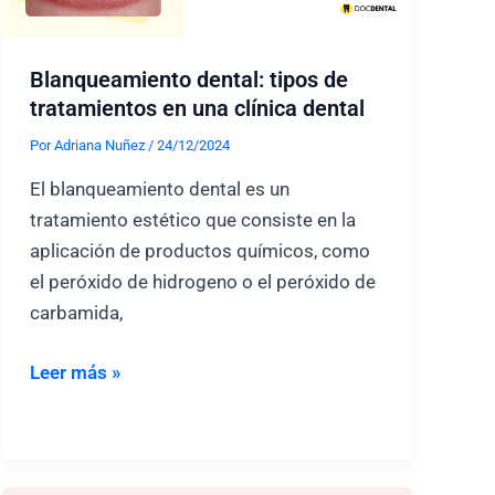
este
implante
Blanqueamiento dental: tipos de
dental
tratamientos en una clínica dental
Por
Adriana Nuñez
/
24/12/2024
El blanqueamiento dental es un
tratamiento estético que consiste en la
aplicación de productos químicos, como
el peróxido de hidrogeno o el peróxido de
carbamida,
Blanqueamiento
Leer más »
dental:
tipos
de
tratamientos