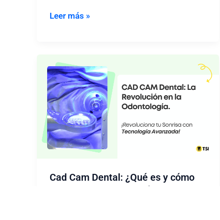
Blanqueamiento
Leer más »
Dental:
Peróxido
de
Carbamida
16%
Cad Cam Dental: ¿Qué es y cómo
funciona en odontología moderna?
Por
Adriana Nuñez
/
06/11/2024