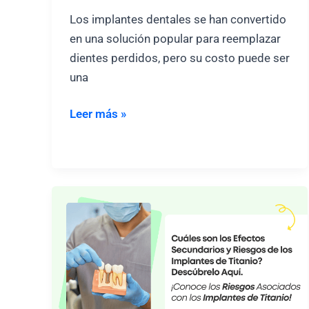
Los implantes dentales se han convertido
en una solución popular para reemplazar
dientes perdidos, pero su costo puede ser
una
Implantes
Leer más »
dentales
por
250
euros:
Qué
incluyen
y
qué
no