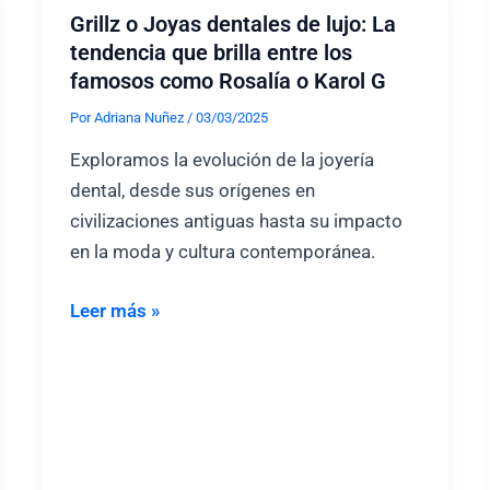
Grillz o Joyas dentales de lujo: La
tendencia que brilla entre los
famosos como Rosalía o Karol G
Por
Adriana Nuñez
/
03/03/2025
Exploramos la evolución de la joyería
dental, desde sus orígenes en
civilizaciones antiguas hasta su impacto
en la moda y cultura contemporánea.
Grillz
Leer más »
o
Joyas
dentales
de
lujo: