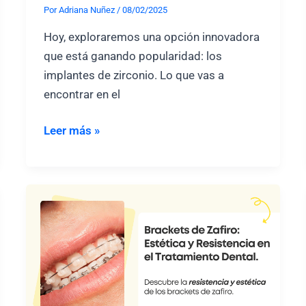
Por
Adriana Nuñez
/
08/02/2025
Hoy, exploraremos una opción innovadora
que está ganando popularidad: los
implantes de zirconio. Lo que vas a
encontrar en el
Implantes
Leer más »
de
Zirconio:
¿Qué
es
éste
tipo
de
implante
dental?