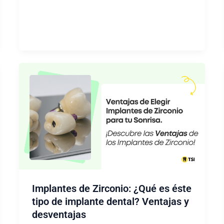
La
tendencia
que
brilla
entre
los
famosos
como
Rosalía
o
Karol
G
Implantes de Zirconio: ¿Qué es éste
tipo de implante dental? Ventajas y
desventajas