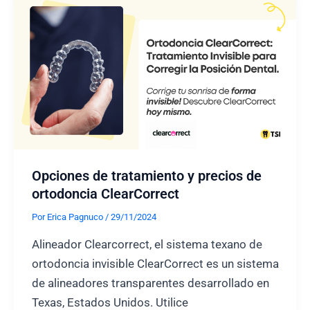
desventajas
y
todo
lo
que
necesitas
saber
Opciones de tratamiento y precios de
ortodoncia ClearCorrect
Por
Erica Pagnuco
/
29/11/2024
Alineador Clearcorrect, el sistema texano de
ortodoncia invisible ClearCorrect es un sistema
de alineadores transparentes desarrollado en
Texas, Estados Unidos. Utilice