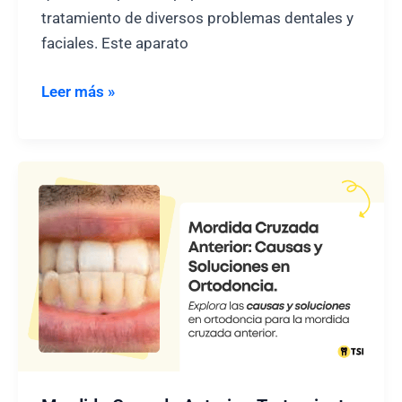
tratamiento de diversos problemas dentales y
faciales. Este aparato
Mentonera
Leer más »
en
Ortodoncia:
Uso,
Beneficios
Faciales
y
Tratamiento
en
Clínicas
Dentales