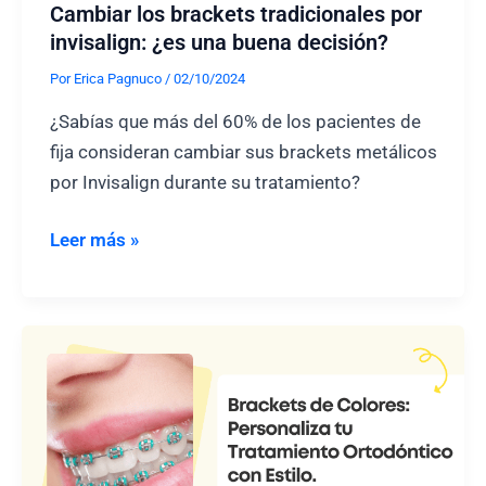
Cambiar los brackets tradicionales por
y
invisalign: ¿es una buena decisión?
mandíbula
Por
Erica Pagnuco
/
02/10/2024
en
Ortodoncia
¿Sabías que más del 60% de los pacientes de
fija consideran cambiar sus brackets metálicos
por Invisalign durante su tratamiento?
Cambiar
Leer más »
los
brackets
tradicionales
por
invisalign:
¿es
una
buena