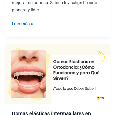
mejorar su sonrisa. Si bien Invisalign ha sido
pionero y líder
Mejores
Leer más »
Alternativas
a
Invisalign
(Opinión
y
Ranking)
Gomas elásticas intermaxilares en