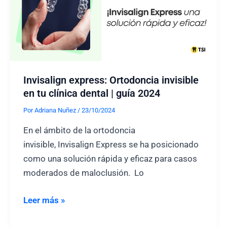
sirven
las
gomas
en
los
brackets?
Invisalign express: Ortodoncia invisible
en tu clínica dental | guía 2024
Por
Adriana Nuñez
/
23/10/2024
En el ámbito de la ortodoncia
invisible, Invisalign Express se ha posicionado
como una solución rápida y eficaz para casos
moderados de maloclusión. Lo
Invisalign
Leer más »
express: