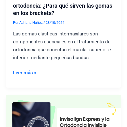
ortodoncia: ¿Para qué sirven las gomas
en los brackets?
Por
Adriana Nuñez
/
28/10/2024
Las gomas elásticas intermaxilares son
componentes esenciales en el tratamiento de
ortodoncia que conectan el maxilar superior e
inferior mediante pequeñas bandas
Gomas
Leer más »
elásticas
intermaxilares
en
ortodoncia:
¿Para
qué