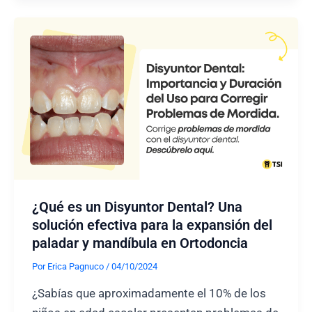
Ortodoncia
invisible
en
tu
clínica
dental
|
guía
2024
¿Qué es un Disyuntor Dental? Una
solución efectiva para la expansión del
paladar y mandíbula en Ortodoncia
Por
Erica Pagnuco
/
04/10/2024
¿Sabías que aproximadamente el 10% de los