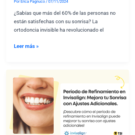
Por
Erica Pagnuco
/
07/11/2024
¿Sabías que más del 60% de las personas no
están satisfechas con su sonrisa? La
ortodoncia invisible ha revolucionado el
Invisalign
Leer más »
comprehensive:
la
solución
integral
para
una
sonrisa
perfecta