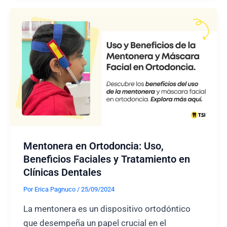
Todo
lo
que
necesitas
saber
sobre
la
ortodoncia
colorida
Mentonera en Ortodoncia: Uso,
Beneficios Faciales y Tratamiento en
Clínicas Dentales
Por
Erica Pagnuco
/
25/09/2024
La mentonera es un dispositivo ortodóntico
que desempeña un papel crucial en el