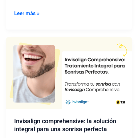
Opciones
Leer más »
de
tratamiento
y
precios
de
ortodoncia
ClearCorrect
Invisalign comprehensive: la solución
integral para una sonrisa perfecta