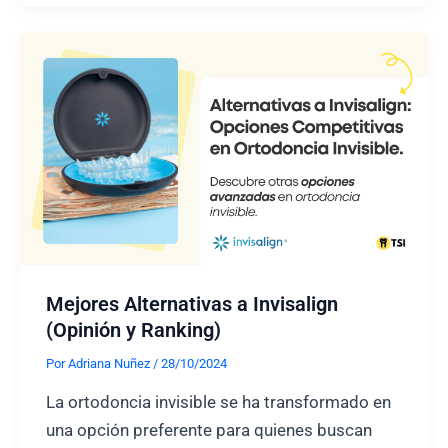
vs
Invisalign:
¿Qué
opción
de
ortodoncia
invisible
elegir?
Mejores Alternativas a Invisalign
(Opinión y Ranking)
Por
Adriana Nuñez
/
28/10/2024
La ortodoncia invisible se ha transformado en
una opción preferente para quienes buscan