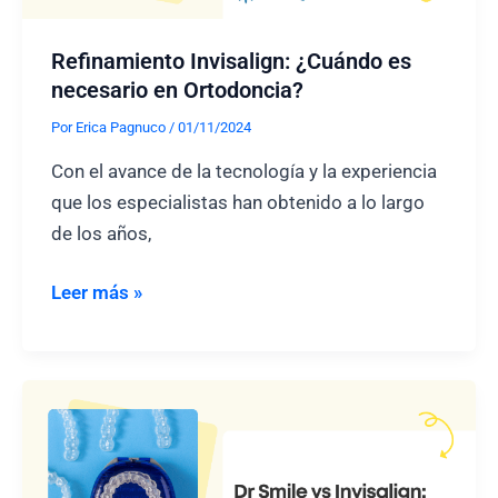
Refinamiento Invisalign: ¿Cuándo es
necesario en Ortodoncia?
Por
Erica Pagnuco
/
01/11/2024
Con el avance de la tecnología y la experiencia
que los especialistas han obtenido a lo largo
de los años,
Refinamiento
Leer más »
Invisalign:
¿Cuándo
es
necesario
en
Ortodoncia?