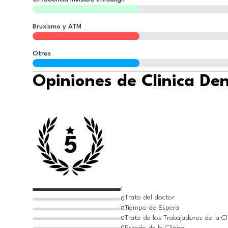
Bruxismo y ATM
Otros
Opiniones de Clinica De
5
1
Trato del doctor
0
Tiempo de Espera
0
Trato de los Trabajadores de la Cl
0