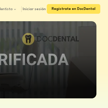
Registrate en DocDental
Iniciar sesión
dentista