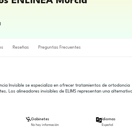
ros ENLÍNEA Murcia
l
os
Reseñas
Preguntas Frecuentes
cia Invisible se especializa en ofrecer tratamientos de ortodoncia
es. Los alineadores invisibles de ELIMS representan una alternativ
Gabinetes
Idiomas
No hay información
Español