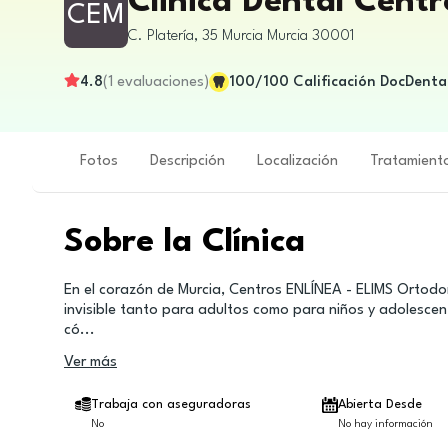
Clinica Dental Cent
CEM
C. Platería, 35
Murcia
Murcia
30001
4.8
(
1
evaluaciones
)
100
/100
Calificación DocDenta
Fotos
Descripción
Localización
Tratamient
Sobre la Clínica
En el corazón de Murcia, Centros ENLÍNEA - ELIMS Ortodon
invisible tanto para adultos como para niños y adolescent
có
...
Ver más
Trabaja con aseguradoras
Abierta Desde
No
No hay información