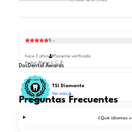
Estado de la Clínica
0
5
hace 3 años
Paciente verificado
Autor
:
Maria J. C. P.
DocDental
Awards
TSI Diamante
Ver más
Preguntas Frecuentes
¿Qué idiomas se