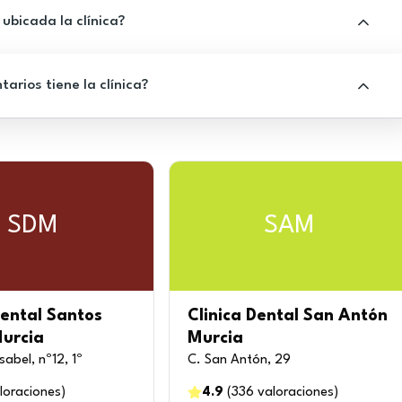
ubicada la clínica?
rios tiene la clínica?
SDM
SAM
Dental Santos
Clinica Dental San Antón
Murcia
Murcia
Isabel, nº12, 1º
C. San Antón, 29
loraciones
)
4.9
(
336
valoraciones
)