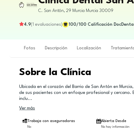
Clinica Dental San 
C. San Antón, 29
Murcia
Murcia
30009
4.9
(
1
evaluaciones
)
100
/100
Calificación DocDenta
Fotos
Descripción
Localización
Tratamient
Sobre la Clínica
Ubicada en el corazón del Barrio de San Antón en Murcia, 
de sus pacientes con un enfoque profesional y cercano. E
inclu
...
Ver más
Trabaja con aseguradoras
Abierta Desde
No
No hay información