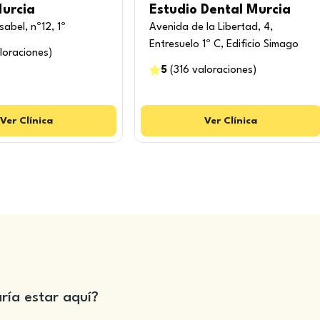
Murcia
Estudio Dental Murcia
Isabel, nº12, 1º
Avenida de la Libertad, 4,
Entresuelo 1º C, Edificio Simago
loraciones
)
5
(
316
valoraciones
)
Ver
Clínica
Ver
Clínica
aría estar aquí?