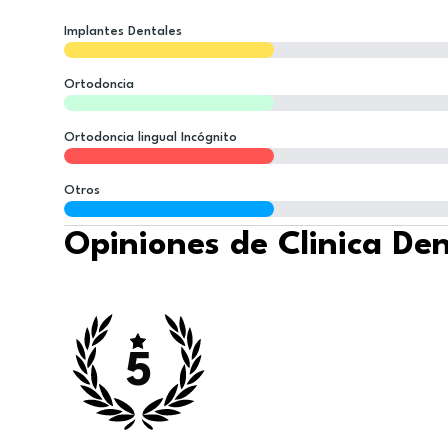
Implantes Dentales
Ortodoncia
Ortodoncia lingual Incógnito
Otros
Opiniones de Clinica De
5