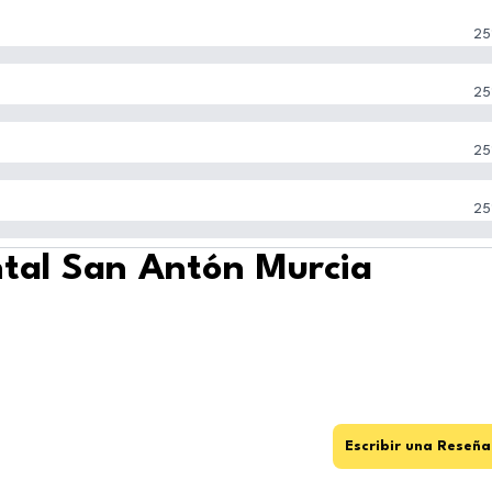
25
25
25
25
ntal San Antón Murcia
Escribir una Reseña