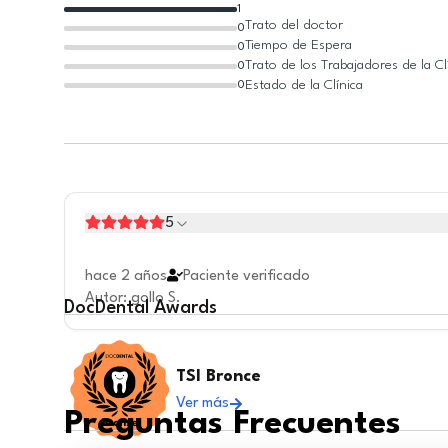
1
Trato del doctor
0
Tiempo de Espera
0
Trato de los Trabajadores de la Cl
0
Estado de la Clínica
0
5
hace 2 años
Paciente verificado
Autor
:
gollo S.
DocDental
Awards
TSI Bronce
Ver más
Preguntas Frecuentes