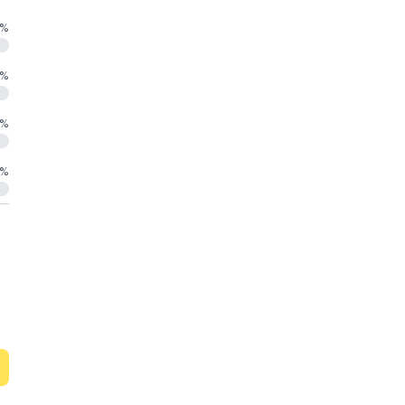
%
%
%
%