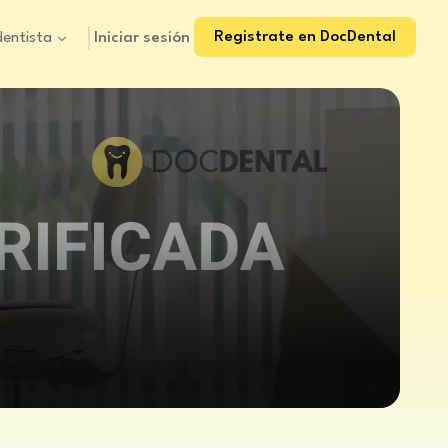
Registrate en DocDental
Iniciar sesión
dentista