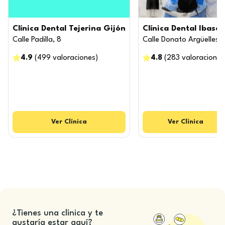
Clínica Dental Tejerina Gijón
Clínica Dental Ibaset
Calle Padilla, 8
Calle Donato Argüelles, 
4.9
(
499
valoraciones
)
4.8
(
283
valoraciones
Ver
Clínica
Ver
Clínica
¿Tienes una clínica y te
gustaría estar aquí?