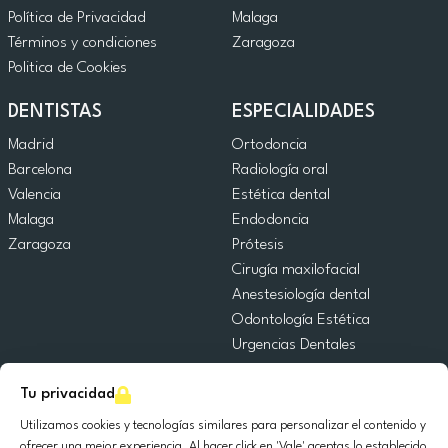
Política de Privacidad
Malaga
Términos y condiciones
Zaragoza
Politica de Cookies
DENTISTAS
ESPECIALIDADES
Madrid
Ortodoncia
Barcelona
Radiología oral
Valencia
Estética dental
Malaga
Endodoncia
Zaragoza
Prótesis
Cirugía maxilofacial
Anestesiología dental
Odontología Estética
Urgencias Dentales
Odontología General
Tu privacidad
Odontopediatría
Cirugía Oral
Utilizamos cookies y tecnologías similares para personalizar el contenido y
Implantología dental
ofrecer una mejor experiencia. Al hacer click en 'Vale' aceptas lo establecido