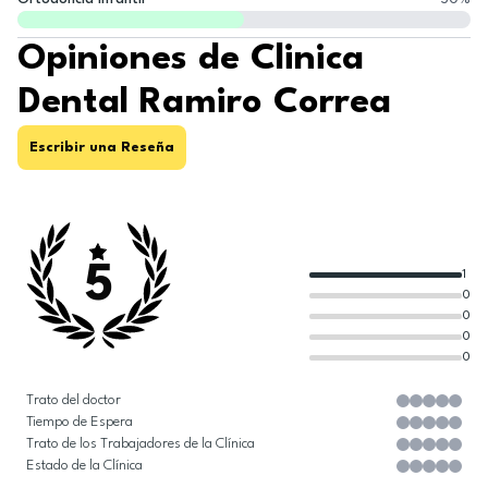
Opiniones de Clinica
Dental Ramiro Correa
Escribir una Reseña
5
1
0
0
0
0
Trato del doctor
Tiempo de Espera
Trato de los Trabajadores de la Clínica
Estado de la Clínica