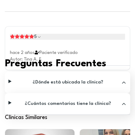
5
hace 2 años
Paciente verificado
Autor
:
Tina A. F.
Preguntas Frecuentes
¿Dónde está ubicada la clínica?
¿Cuántos comentarios tiene la clínica?
Clínicas Similares