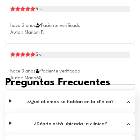
5
hace 2 años
Paciente verificado
Autor
:
Mariam P.
5
hace 3 años
Paciente verificado
Autor
:
Maria68
Preguntas Frecuentes
¿Qué idiomas se hablan en la clínica?
¿Dónde está ubicada la clínica?