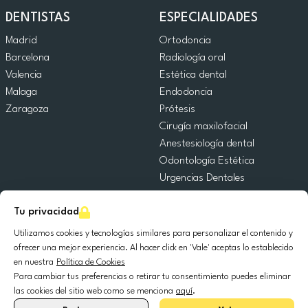
DENTISTAS
ESPECIALIDADES
Madrid
Ortodoncia
Barcelona
Radiología oral
Valencia
Estética dental
Malaga
Endodoncia
Zaragoza
Prótesis
Cirugía maxilofacial
Anestesiología dental
Odontología Estética
Urgencias Dentales
Odontología General
Tu privacidad
Odontopediatría
Cirugía Oral
Utilizamos cookies y tecnologías similares para personalizar el contenido y
Implantología dental
ofrecer una mejor experiencia. Al hacer click en 'Vale' aceptas lo establecido
en nuestra
Política de Cookies
Periodoncia
Para cambiar tus preferencias o retirar tu consentimiento puedes eliminar
las cookies del sitio web como se menciona
aquí
.
© 2025 DocDental. Todos los derechos reservados.