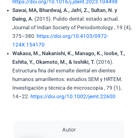
https://doi.org/10.1016/j.jdent.2023.104498
Sawai, MA, Bhardwaj, A., Jafri, Z., Sultan, N. y
Daing, A.
(2015). Pulido dental: estado actual.
Journal of Indian Society of Periodontology , 19 (4),
375–380.
https://doi.org/10.4103/0972-
124X.154170
Wakasa, M., Nakanishi, K., Manago, K., Isobe, T.,
Eshita, Y., Okamoto, M., & Isshiki, T.
(2016).
Estructura fina del esmalte dental en dientes
humanos amarillentos: estudios SEM y HRTEM.
Investigación y técnica de microscopía , 79 (1),
14–22.
https://doi.org/10.1002/jemt.22600
Autor