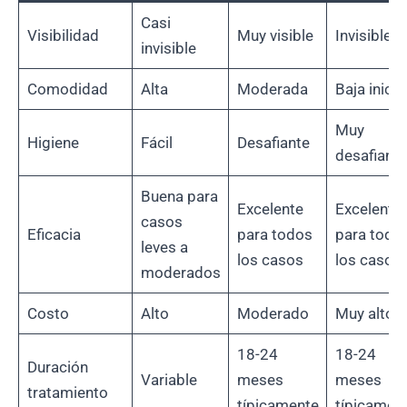
Casi
Visibilidad
Muy visible
Invisible
invisible
Comodidad
Alta
Moderada
Baja inicia
Muy
Higiene
Fácil
Desafiante
desafiante
Buena para
Excelente
Excelente
casos
Eficacia
para todos
para todo
leves a
los casos
los casos
moderados
Costo
Alto
Moderado
Muy alto
18-24
18-24
Duración
Variable
meses
meses
tratamiento
típicamente
típicamen