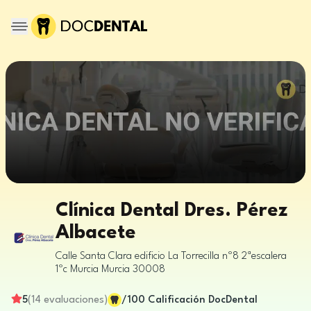
Clínica Dental Dres. Pérez
Albacete
Calle Santa Clara edificio La Torrecilla nº8 2ªescalera
1ºc
Murcia
Murcia
30008
5
(
14
evaluaciones
)
/100
Calificación DocDental