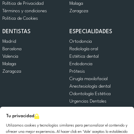
Política de Privacidad
Malaga
Términos y condiciones
Zaragoza
Politica de Cookies
DENTISTAS
ESPECIALIDADES
Madrid
Ortodoncia
Barcelona
Radiología oral
Valencia
Estética dental
Malaga
Endodoncia
Zaragoza
Prótesis
Cirugía maxilofacial
Anestesiología dental
Odontología Estética
Urgencias Dentales
Odontología General
Tu privacidad
Odontopediatría
Cirugía Oral
Utilizamos cookies y tecnologías similares para personalizar el contenido y
Implantología dental
ofrecer una mejor experiencia. Al hacer click en 'Vale' aceptas lo establecido