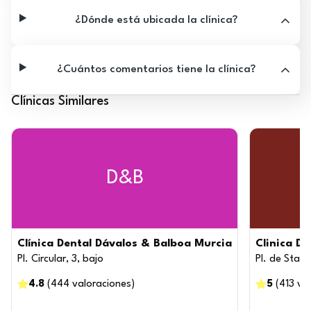
¿Dónde está ubicada la clínica?
¿Cuántos comentarios tiene la clínica?
Clínicas Similares
D&B
Clínica Dental Dávalos & Balboa Murcia
Clinica D
Pl. Circular, 3, bajo
Pl. de Sta. I
4.8
(
444
valoraciones
)
5
(
413
va