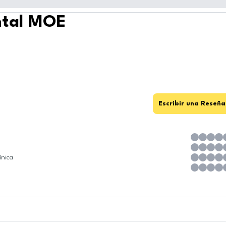
ntal MOE
Escribir una Reseña
ínica