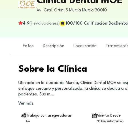
Clinica Dental MOE
Av. Gral. Ortín, 5
Murcia
Murcia
30010
4.9
(
1
evaluaciones
)
100
/100
Calificación DocDenta
Fotos
Descripción
Localización
Tratamient
Sobre la Clínica
Ubicada en la ciudad de Murcia, Clínica Dental MOE se esp
enfoque cercano y personalizado, la clínica se dedica a
pacientes. Sus m
...
Ver más
Trabaja con aseguradoras
Abierta Desde
No
No hay información