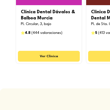
Clínica Dental Dávalos &
Clinica 
Balboa Murcia
Dental 
Pl. Circular, 3, bajo
Pl. de Sta. 
4.8
(
444
valoraciones
)
5
(
413
va
Ver
Clínica