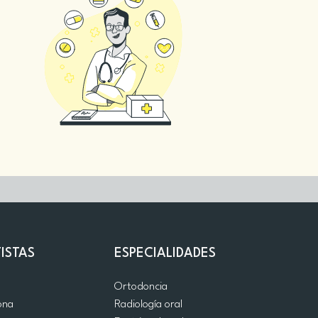
ISTAS
ESPECIALIDADES
d
Ortodoncia
ona
Radiología oral