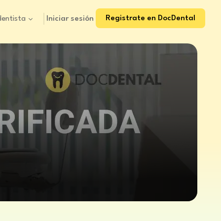
Registrate en DocDental
Iniciar sesión
dentista