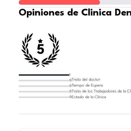
Opiniones de Clinica De
5
1
Trato del doctor
0
Tiempo de Espera
0
Trato de los Trabajadores de la Cl
0
Estado de la Clínica
0