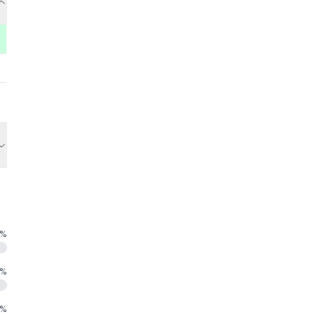
%
%
%