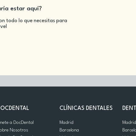
aría estar aquí?
on todo lo que necesitas para
ivel
DOCDENTAL
CLÍNICAS DENTALES
DENT
nete a DocDental
Madrid
Madri
obre Nosotros
Barcelona
Barcel