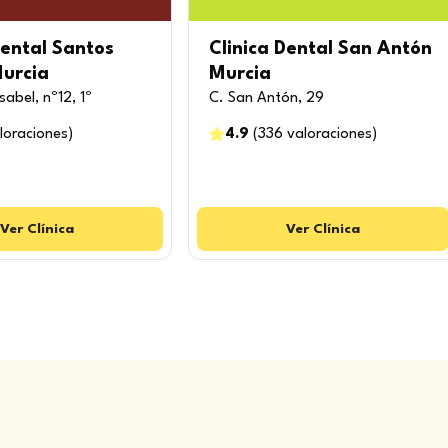
Dental Santos
Clinica Dental San Antón
Murcia
Murcia
Isabel, nº12, 1º
C. San Antón, 29
loraciones
)
4.9
(
336
valoraciones
)
Ver
Clínica
Ver
Clínica