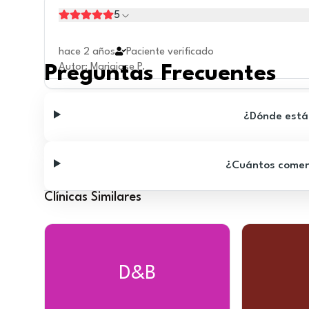
5
hace 2 años
Paciente verificado
Autor
:
Mariajose P.
Preguntas Frecuentes
¿Dónde está 
¿Cuántos comenta
Clínicas Similares
D&B