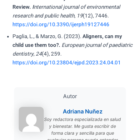
Review.
I
nternational journal of environmental
research and public health
,
19
(12), 7446.
https://doi.org/10.3390/ijerph19127446
Paglia, L., & Marzo, G. (2023).
Aligners, can my
child use them too?.
European journal of paediatric
dentistry
,
24
(4), 259.
https://doi.org/10.23804/ejpd.2023.24.04.01
Autor
Adriana Nuñez
Soy redactora especializada en salud
y bienestar. Me gusta escribir de
forma clara y sencilla para que
cualquier persona pueda entender